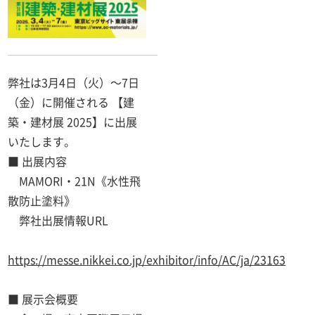
弊社は3月4日（火）～7日
（金）に開催される 【建
築・建材展 2025】に出展
いたします。
■ 出展内容
・
MAMORI・21N《水性飛
散防止塗料》
・
弊社出展情報URL
・
https://messe.nikkei.co.jp/exhibitor/info/AC/ja/23163
■ 展示会概要