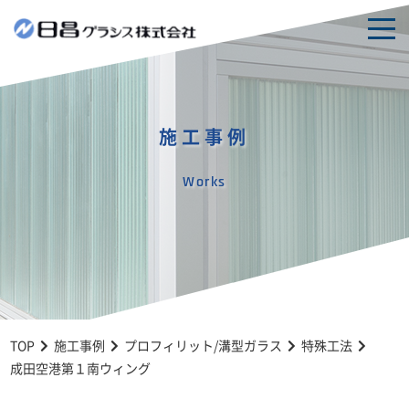
togg
navi
施工事例
Works
TOP
施工事例
プロフィリット/溝型ガラス
特殊工法
成田空港第１南ウィング