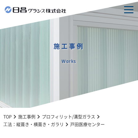
togg
navi
施工事例
Works
TOP
施工事例
プロフィリット/溝型ガラス
⼯法：縦葺き・横葺き・ガラリ
戸田医療センター