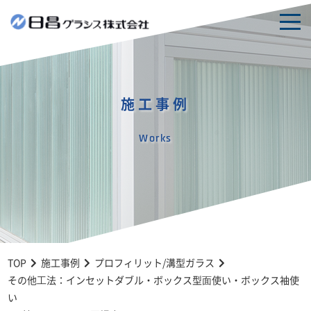
togg
navi
施工事例
Works
TOP
施工事例
プロフィリット/溝型ガラス
その他⼯法：インセットダブル・ボックス型⾯使い・ボックス袖使
い