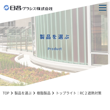
togg
navi
製品を選ぶ
Product
TOP
製品を選ぶ
樹脂製品
トップライト：RC２遮熱対策